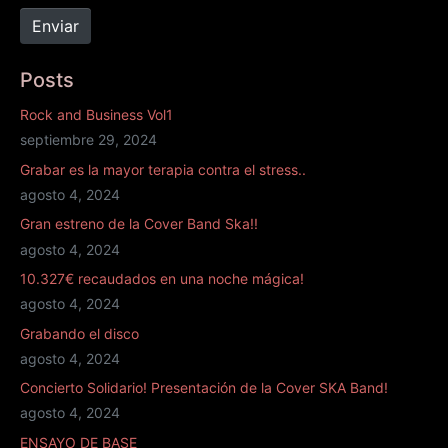
*
e
t
Enviar
o
i
e
o
Posts
l
w
e
e
Rock and Business Vol1
c
b
septiembre 29, 2024
t
Grabar es la mayor terapia contra el stress..
r
agosto 4, 2024
ó
n
Gran estreno de la Cover Band Ska!!
i
agosto 4, 2024
c
10.327€ recaudados en una noche mágica!
o
agosto 4, 2024
*
Grabando el disco
agosto 4, 2024
Concierto Solidario! Presentación de la Cover SKA Band!
agosto 4, 2024
ENSAYO DE BASE