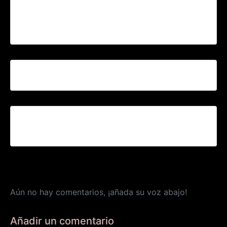
INVITACIÓN CONCIERTO
Stand ONG SENSE SOSTRE
III EDICIÓN DE LA CARTA A LOS REYES MAGOS
DE LOS «SENSE SOSTRE»(SIN TECHO)
Aún no hay comentarios, ¡añada su voz abajo!
Añadir un comentario