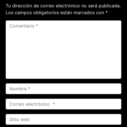
Tu dirección de correo electrónico no será publicada.
Los campos obligatorios están marcados con
*
C
o
m
e
n
t
a
r
i
o
N
*
o
m
C
b
o
r
r
S
e
r
i