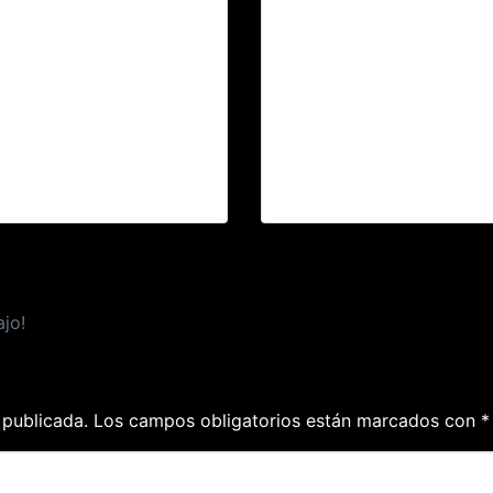
bar es la mayor terapia
Gran estreno de la Cove
tra el stress..
Band Ska!!
jo!
 publicada.
Los campos obligatorios están marcados con
*