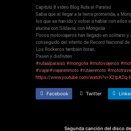
Capítulo 8 video Blog Ruta al Paraíso
Sabia que al llegar a la tierra prometida, a Mon
los que se han ido y volver a hablar con ellos 
alucina con Sildavia, con Mongolia.
Pocos motoviajeros han llegado en solitario y s
conseguido del intento de Record Nacional de d
Los Rockeros también lloran..
Pasen y disfruten
#rutaalparaiso
#mongolia
#motoviajeros
#mot
#viajar
#viajarenmoto
#rutaenmoto
#mototrave
https://www.youtube.com/watch?v=X2lpADq-b
Facebook
Twitter
Linke
Segunda canción del disco de