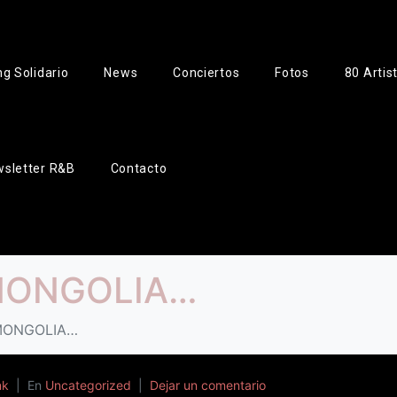
g Solidario
News
Conciertos
Fotos
80 Artis
sletter R&B
Contacto
MONGOLIA…
MONGOLIA…
nk
En
Uncategorized
Dejar un comentario