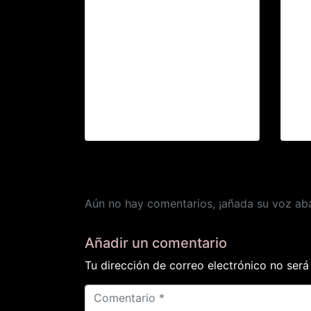
Rock and Business Vol1
Gra
con
Aún no hay comentarios, ¡añada su voz aba
Añadir un comentario
Tu dirección de correo electrónico no será
C
o