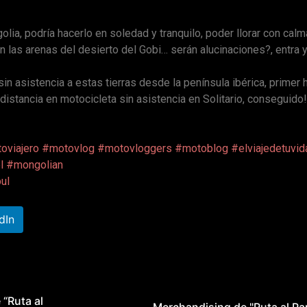
golia, podría hacerlo en soledad y tranquilo, poder llorar con calm
en las arenas del desierto del Gobi… serán alucinaciones?, entra 
in asistencia a estas tierras desde la península ibérica, primer h
istancia en motocicleta sin asistencia en Solitario, conseguido
oviajero
#motovlog
#motovloggers
#motoblog
#elviajedetuvid
l
#mongolian
uI
dIn
 “Ruta al