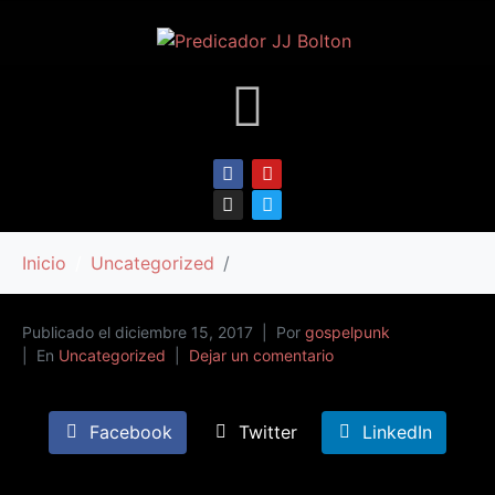
Inicio
Uncategorized
Publicado el
diciembre 15, 2017
Por
gospelpunk
En
Uncategorized
Dejar un comentario
Facebook
Twitter
LinkedIn