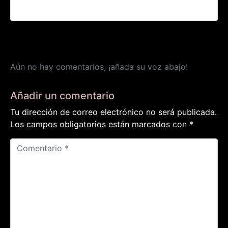
Gran estreno de la Cover Band Ska!!
Aún no hay comentarios, ¡añada su voz abajo!
Añadir un comentario
Tu dirección de correo electrónico no será publicada.
Los campos obligatorios están marcados con
*
C
o
m
e
n
t
a