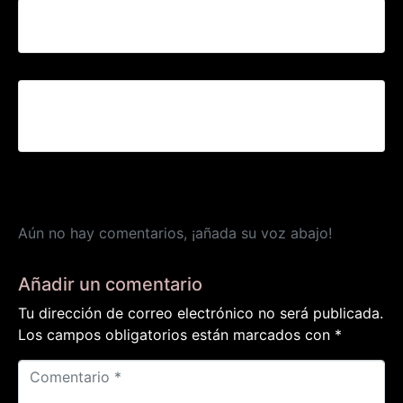
Stand ONG SENSE SOSTRE
III EDICIÓN DE LA CARTA A LOS REYES MAGOS
DE LOS «SENSE SOSTRE»(SIN TECHO)
Aún no hay comentarios, ¡añada su voz abajo!
Añadir un comentario
Tu dirección de correo electrónico no será publicada.
Los campos obligatorios están marcados con
*
C
o