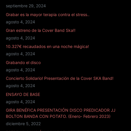
c
b
septiembre 29, 2024
t
Grabar es la mayor terapia contra el stress..
r
agosto 4, 2024
ó
n
Gran estreno de la Cover Band Ska!!
i
agosto 4, 2024
c
10.327€ recaudados en una noche mágica!
o
agosto 4, 2024
*
Grabando el disco
agosto 4, 2024
Concierto Solidario! Presentación de la Cover SKA Band!
agosto 4, 2024
ENSAYO DE BASE
agosto 4, 2024
GIRA BENÉFICA PRESENTACIÓN DISCO PREDICADOR JJ
BOLTON BANDA CON POTATO. (Enero- Febrero 2023)
diciembre 5, 2022