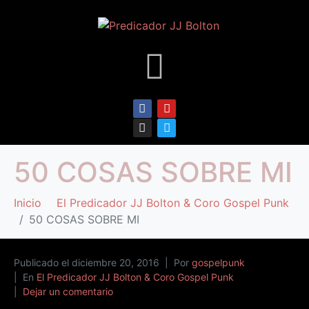
50 COSAS SOBRE MI
Inicio
El Predicador JJ Bolton & Coro Gospel Punk
50 COSAS SOBRE MI
Publicado el
diciembre 20, 2016
Por
gospelpunk
En
El Predicador JJ Bolton & Coro Gospel Punk
Dejar un comentario