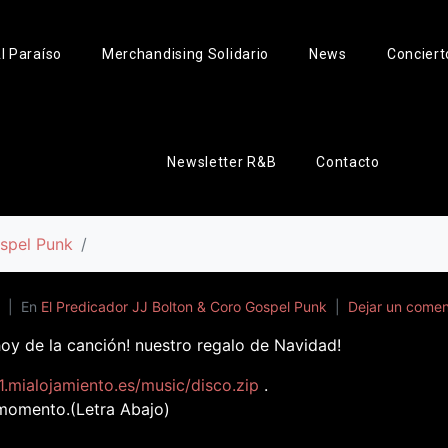
l Paraíso
Merchandising Solidario
News
Conciert
Newsletter R&B
Contacto
ospel Punk
En
El Predicador JJ Bolton & Coro Gospel Punk
Dejar un comen
oy de la canción! nuestro regalo de Navidad!
.mialojamiento.es/music/disco.zip
.
momento.(Letra Abajo)