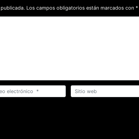
 publicada.
Los campos obligatorios están marcados con
*
S
i
t
i
o
w
e