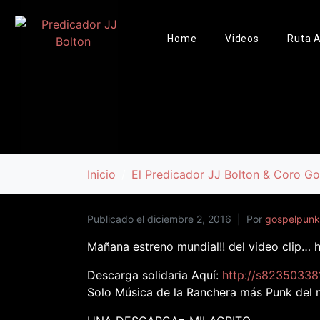
Home
Videos
Ruta A
Inicio
El Predicador JJ Bolton & Coro G
Publicado el
diciembre 2, 2016
Por
gospelpunk
Mañana estreno mundial!! del video clip… h
Descarga solidaria Aquí:
http://s823503381
Solo Música de la Ranchera más Punk del 