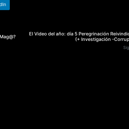
dIn
El Video del año: día 5 Peregrinación Reivindi
a Mag@?
(+ Investigación -Corru
Si