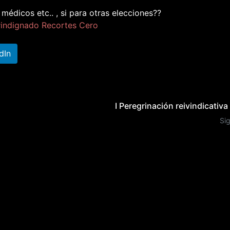
médicos etc.. , si para otras elecciones??
#
indignado
Recortes Cero
dIn
I Peregrinación reivindicativa 
Si