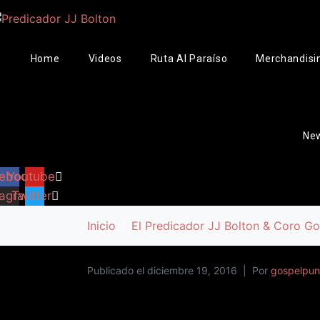
Home
Videos
Ruta Al Paraíso
Merchandisin
New
ebook
Youtube
tagram
Twitter
Inicio
El Predicador JJ Bolton & Coro G
Publicado el
diciembre 19, 2016
Por
gospelpu