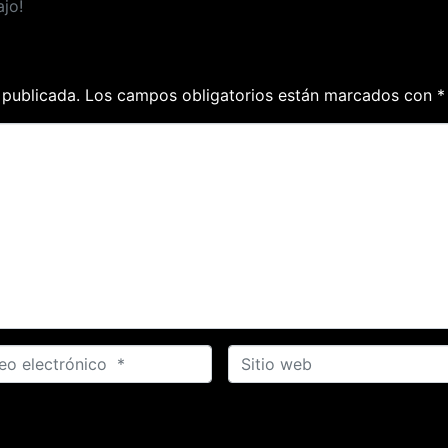
jo!
 publicada.
Los campos obligatorios están marcados con
*
S
i
t
i