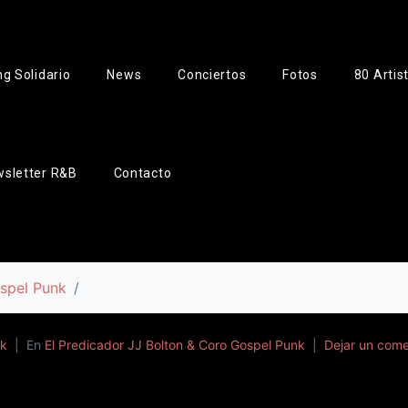
g Solidario
News
Conciertos
Fotos
80 Artis
sletter R&B
Contacto
ospel Punk
nk
En
El Predicador JJ Bolton & Coro Gospel Punk
Dejar un come