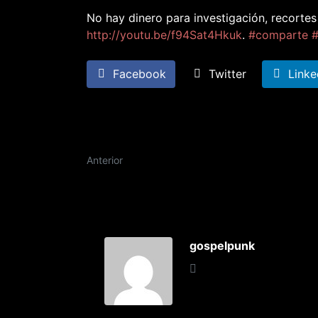
No hay dinero para investigación, recortes 
http://youtu.be/f94Sat4Hkuk
.
#
comparte
Facebook
Twitter
Linke
Anterior
gospelpunk