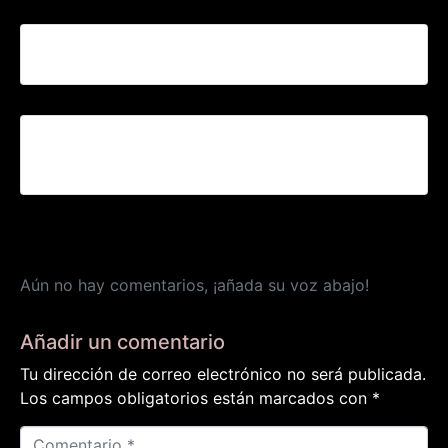
Stand ONG SENSE SOSTRE
III EDICIÓN DE LA CARTA A LOS REYES MAGOS
DE LOS «SENSE SOSTRE»(SIN TECHO)
Aún no hay comentarios, ¡añada su voz abajo!
Añadir un comentario
Tu dirección de correo electrónico no será publicada.
Los campos obligatorios están marcados con
*
C