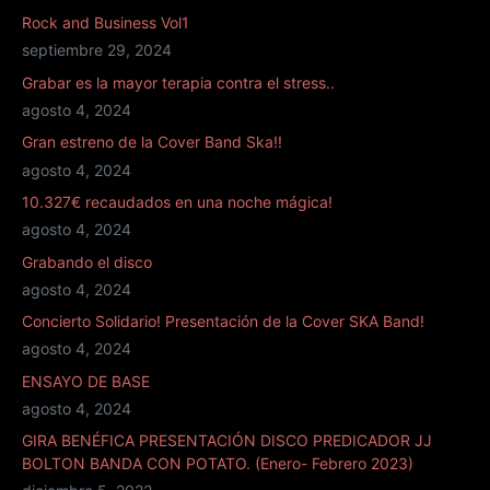
e
e
Rock and Business Vol1
c
b
septiembre 29, 2024
t
Grabar es la mayor terapia contra el stress..
r
agosto 4, 2024
ó
n
Gran estreno de la Cover Band Ska!!
i
agosto 4, 2024
c
10.327€ recaudados en una noche mágica!
o
agosto 4, 2024
*
Grabando el disco
agosto 4, 2024
Concierto Solidario! Presentación de la Cover SKA Band!
agosto 4, 2024
ENSAYO DE BASE
agosto 4, 2024
GIRA BENÉFICA PRESENTACIÓN DISCO PREDICADOR JJ
BOLTON BANDA CON POTATO. (Enero- Febrero 2023)