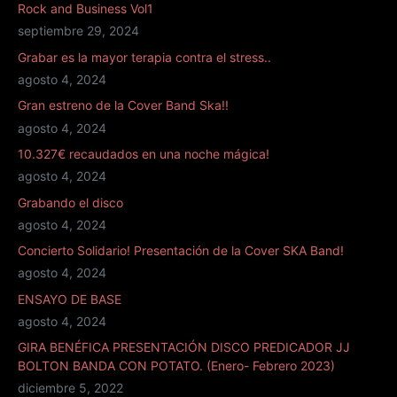
e
Rock and Business Vol1
c
b
septiembre 29, 2024
t
Grabar es la mayor terapia contra el stress..
r
agosto 4, 2024
ó
n
Gran estreno de la Cover Band Ska!!
i
agosto 4, 2024
c
10.327€ recaudados en una noche mágica!
o
agosto 4, 2024
*
Grabando el disco
agosto 4, 2024
Concierto Solidario! Presentación de la Cover SKA Band!
agosto 4, 2024
ENSAYO DE BASE
agosto 4, 2024
GIRA BENÉFICA PRESENTACIÓN DISCO PREDICADOR JJ
BOLTON BANDA CON POTATO. (Enero- Febrero 2023)
diciembre 5, 2022