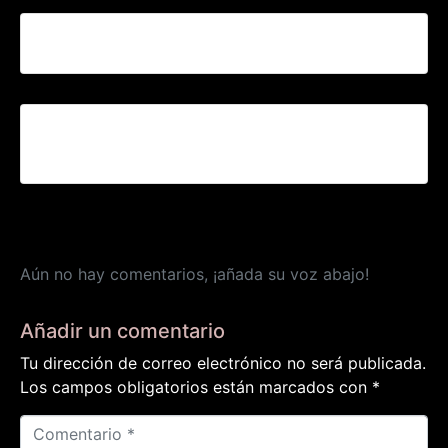
Stand ONG SENSE SOSTRE
III EDICIÓN DE LA CARTA A LOS REYES MAGOS
DE LOS «SENSE SOSTRE»(SIN TECHO)
Aún no hay comentarios, ¡añada su voz abajo!
Añadir un comentario
Tu dirección de correo electrónico no será publicada.
Los campos obligatorios están marcados con
*
C