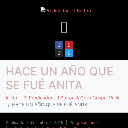
HACE UN AÑO QUE
SE FUÉ ANITA
Inicio
El Predicador JJ Bolton & Coro Gospel Punk
HACE UN AÑO QUE SE FUÉ ANITA
Publicado el
diciembre 2, 2016
Por
gospelpunk